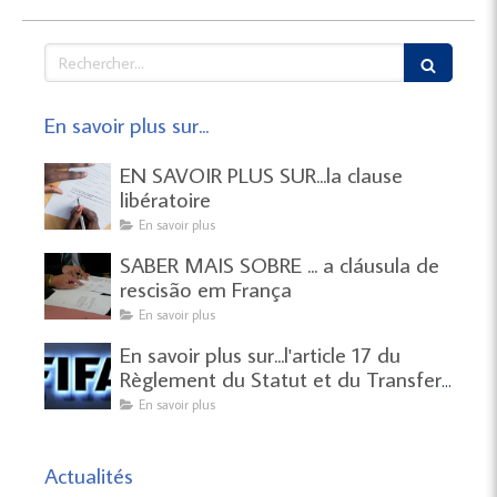
Rechercher
En savoir plus sur...
EN SAVOIR PLUS SUR...la clause
libératoire
En savoir plus
SABER MAIS SOBRE ... a cláusula de
rescisão em França
En savoir plus
En savoir plus sur...l'article 17 du
Règlement du Statut et du Transfert
des Joueurs de la FIFA.
En savoir plus
Actualités