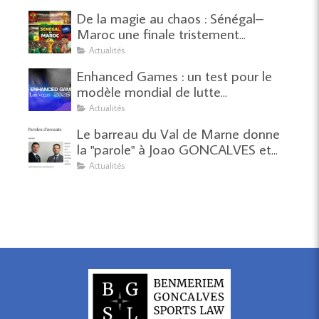
De la magie au chaos : Sénégal–
Maroc une finale tristement
historique
Actualités
Enhanced Games : un test pour le
modèle mondial de lutte
antidopage
Actualités
Le barreau du Val de Marne donne
la "parole" à Joao GONCALVES et
Yazid BENMERIEM sur le droit du
Actualités
sport.